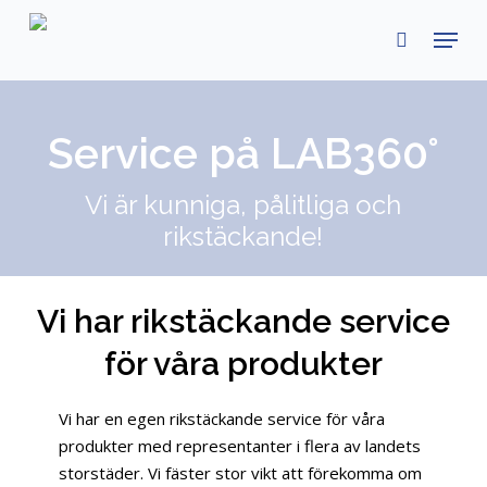
Skip
Menu
to
search
main
content
Service på LAB360°
Vi är kunniga, pålitliga och
rikstäckande!
Vi har rikstäckande service
för våra produkter
Vi har en egen rikstäckande service för våra
produkter med representanter i flera av landets
storstäder. Vi fäster stor vikt att förekomma om