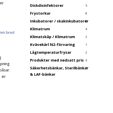
ter
Diskdisinfektorer
5
Frystorkar
8
Inkubatorer / skakinkubatorer
18
Klimatrum
4
Klimatskåp / Klimatrum
2
Kvävekärl N2-förvaring
1
Lågtemperaturfrysar
2
g
Produkter med nedsatt pris
6
apning
Säkerhetsbänkar, Sterilbänkar
7
påsar.
& LAF-bänkar
d av
ande
kr.