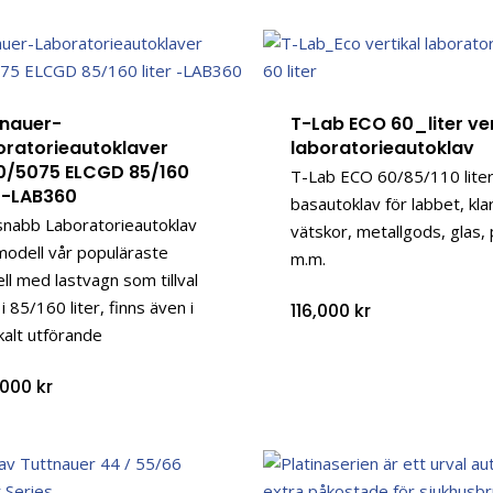
tnauer-
T-Lab ECO 60_liter ver
oratorieautoklaver
laboratorieautoklav
0/5075 ELCGD 85/160
T-Lab ECO 60/85/110 liter
r -LAB360
basautoklav för labbet, kla
tsnabb Laboratorieautoklav
vätskor, metallgods, glas, 
modell vår populäraste
m.m.
ll med lastvagn som tillval
 i 85/160 liter, finns även i
116,000
kr
kalt utförande
,000
kr