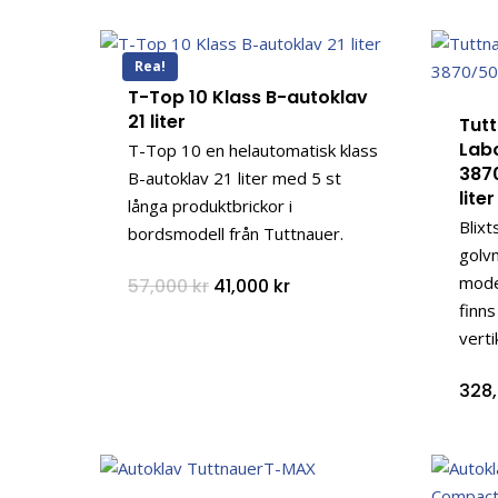
Rea!
T-Top 10 Klass B-autoklav
21 liter
Tut
Lab
T-Top 10 en helautomatisk klass
387
B-autoklav 21 liter med 5 st
lite
långa produktbrickor i
Blix
bordsmodell från Tuttnauer.
golv
mode
Det
Det
57,000
kr
41,000
kr
ursprungliga
nuvarande
finns
priset
priset
var:
är:
verti
57,000 kr.
41,000 kr.
328