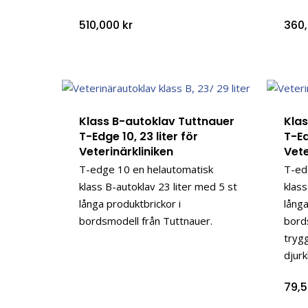
510,000
kr
360
Klass B-autoklav Tuttnauer
Kla
T-Edge 10, 23 liter för
T-Ed
Veterinärkliniken
Vete
T-edge 10 en helautomatisk
T-ed
klass B-autoklav 23 liter med 5 st
klass
långa produktbrickor i
långa
bordsmodell från Tuttnauer.
bord
trygg
djurk
79,