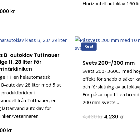
Horizontell autoklav 160 li
,000
kr
Rea!
ss B-autoklav Tuttnauer
ge 11, 28 liter för
Svets 200-/300 mm
rinärkliniken
Svets 200- 360C, med hö
ge 11 en helautomatisk
effekt för snabb o säker k
 B-autoklav 28 liter med 5 st
och förslutning av autoklav
 produktbrickor i
För påsar upp till en bred
smodell från Tuttnauer, en
200 mm Svetts…
 lättanvänd autoklav för
linken/veterinären.
Det
Det
4,430
kr
4,230
kr
ursprungliga
nuvar
priset
priset
500
kr
var:
är:
4,430 kr.
4,230 