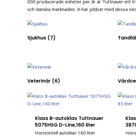
000 producerade enheter per år är Tuttnauer ett t
och danska marknaden. Vi har jobbat med dessa se
Sjukhus
(7)
Tandlä
Veterinär
(6)
Vårdce
Klass B-autoklav Tuttnauer
Kla
5075HSG D-Line,160 liter
3870
Horizontell autoklav 160 liter
Horiz