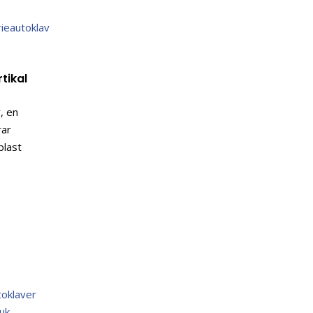
tikal
, en
rar
plast