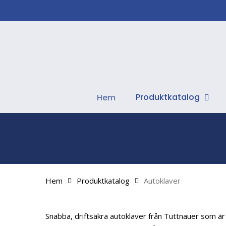
Skip
to
main
content
Hit enter to search or ESC to close
Produktkatalog
Hem
Hem
Produktkatalog
Autoklaver
Snabba, driftsäkra autoklaver från Tuttnauer som ä