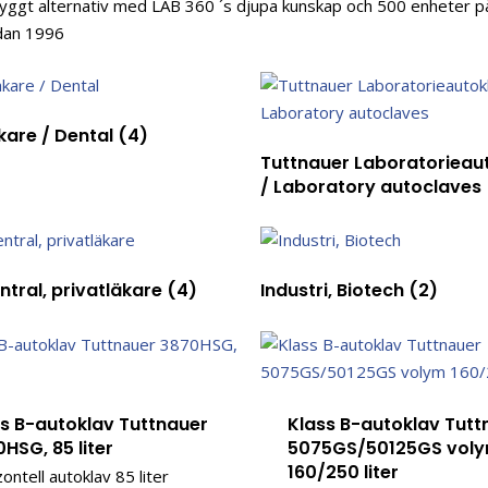
ryggt alternativ med LAB 360 ´s djupa kunskap och 500 enheter 
dan 1996
kare / Dental
(4)
Tuttnauer Laboratorieau
/ Laboratory autoclaves
ntral, privatläkare
(4)
Industri, Biotech
(2)
ss B-autoklav Tuttnauer
Klass B-autoklav Tutt
HSG, 85 liter
5075GS/50125GS vol
160/250 liter
ontell autoklav 85 liter