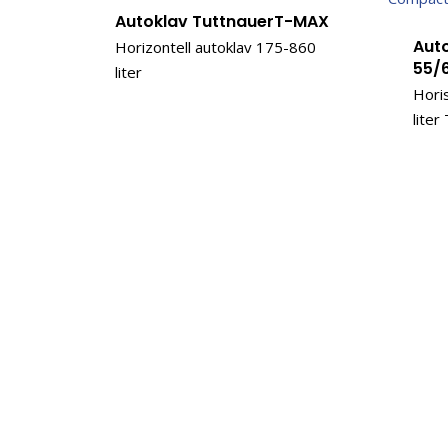
Autoklav TuttnauerT-MAX
Auto
Horizontell autoklav 175-860
55/
liter
Hori
liter