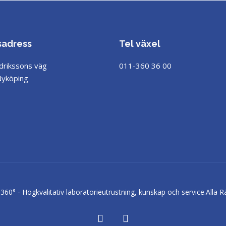
sadress
Tel växel
drikssons väg
011-360 36 00
Nyköping
60° - Högkvalitativ laboratorieutrustning, kunskap och service.
Alla R
facebook
linkedin