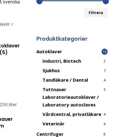
på svenska
Min
Max
Filtrera
pris
pris
Produktkategorier
toklaver
Autoklaver
(5)
13
Industri, Biotech
2
Sjukhus
7
Tandläkare / Dental
4
Tuttnauer
5
Laboratorieautoklaver /
Laboratory autoclaves
Vårdcentral, privatläkare
4
nauer
Veterinär
6
ym
Centrifuger
8