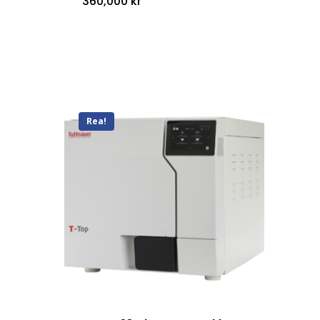
360,000
kr
Rea!