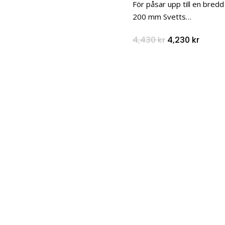
För påsar upp till en bred
200 mm Svetts…
Det
Det
4,430
kr
4,230
kr
ursprungliga
nuvar
priset
priset
var:
är:
4,430 kr.
4,230 