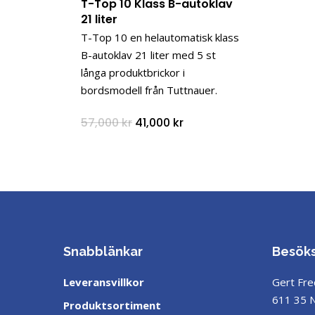
T-Top 10 Klass B-autoklav
21 liter
T-Top 10 en helautomatisk klass
B-autoklav 21 liter med 5 st
långa produktbrickor i
bordsmodell från Tuttnauer.
Det
Det
57,000
kr
41,000
kr
ursprungliga
nuvarande
priset
priset
var:
är:
57,000 kr.
41,000 kr.
Snabblänkar
Besök
Leveransvillkor
Gert Fre
611 35 
Produktsortiment