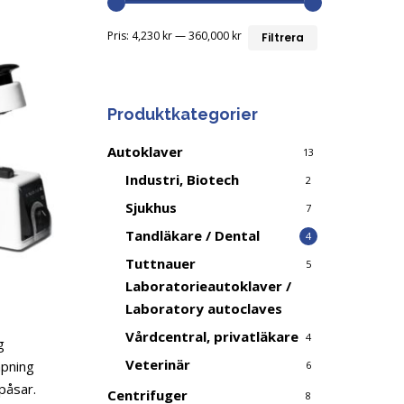
Min
Max
Pris:
4,230 kr
—
360,000 kr
Filtrera
pris
pris
Produktkategorier
Autoklaver
13
Industri, Biotech
2
Sjukhus
7
Tandläkare / Dental
4
Tuttnauer
5
Laboratorieautoklaver /
Laboratory autoclaves
Vårdcentral, privatläkare
4
g
Veterinär
apning
6
påsar.
Centrifuger
8