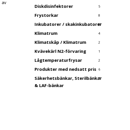
d av
Diskdisinfektorer
5
Frystorkar
8
Inkubatorer / skakinkubatorer
18
ande
Klimatrum
4
kr.
Klimatskåp / Klimatrum
2
Kvävekärl N2-förvaring
1
Lågtemperaturfrysar
2
Produkter med nedsatt pris
6
Säkerhetsbänkar, Sterilbänkar
7
& LAF-bänkar