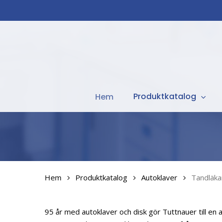
Skip
to
main
content
Hit enter to search or ESC to close
Produktkatalog
Hem
Hem
Produktkatalog
Autoklaver
Tandläka
95 år med autoklaver och disk gör Tuttnauer till en 