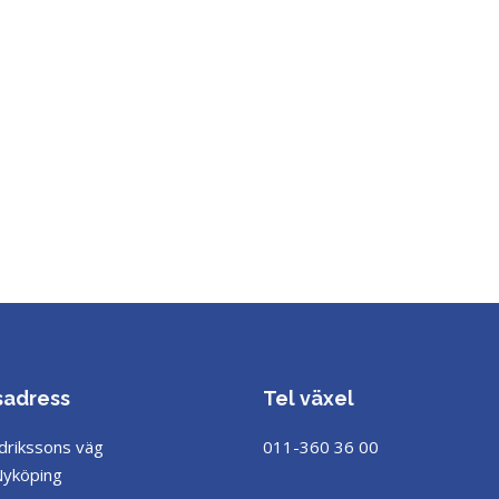
sadress
Tel växel
drikssons väg
011-360 36 00
Nyköping