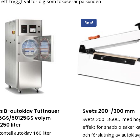
 ett tryggt val för dig som fokuserar på kunden
Rea!
ss B-autoklav Tuttnauer
Svets 200-/300 mm
5GS/50125GS volym
Svets 200- 360C, med hö
250 liter
effekt för snabb o säker k
ontell autoklav 160 liter
och förslutning av autoklav