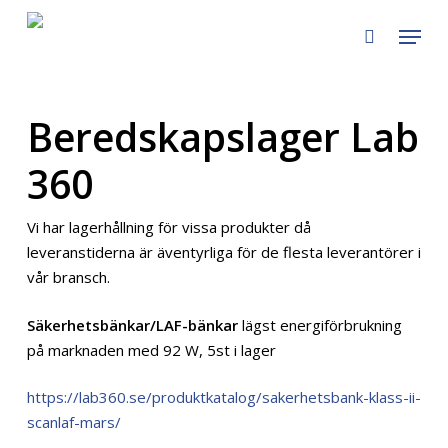
Skip
Menu
to
search
main
content
Beredskapslager Lab
360
Vi har lagerhållning för vissa produkter då
leveranstiderna är äventyrliga för de flesta leverantörer i
vår bransch.
Säkerhetsbänkar/LAF-bänkar
lägst energiförbrukning
på marknaden med 92 W, 5st i lager
https://lab360.se/produktkatalog/sakerhetsbank-klass-ii-
scanlaf-mars/