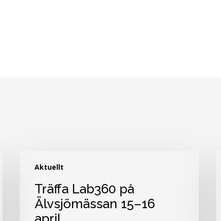
Träffa
L
Aktuellt
Lab360
3
på
f
Träffa Lab360 på
Älvsjömässan
2
Älvsjömässan 15–16
15–
å
april
16
s