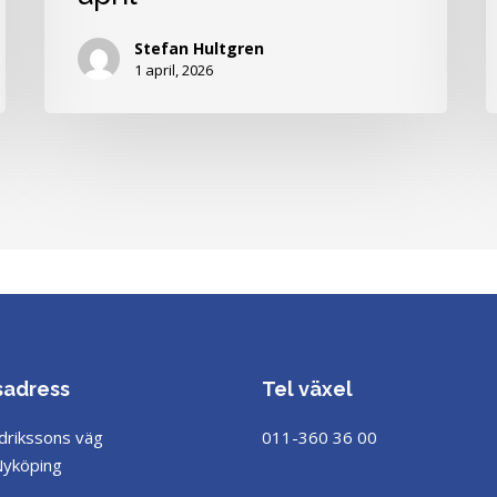
april
l
Stefan Hultgren
ti
1 april, 2026
d
n
l
sadress
Tel växel
drikssons väg
011-360 36 00
Nyköping