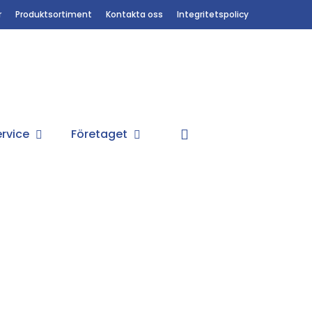
r
Produktsortiment
Kontakta oss
Integritetspolicy
search
rvice
Företaget