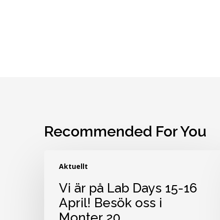
Recommended For You
Vi
Aktuellt
är
på
Vi är på Lab Days 15-16
Lab
April! Besök oss i
Days
Monter 20
15-