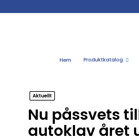
Skip
to
main
content
Hit enter to search or ESC to close
Produktkatalog
Hem
Aktuellt
Nu påssvets til
autoklav året u