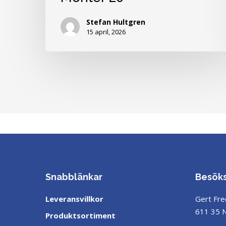
16
April!
Stefan Hultgren
15 april, 2026
Besök
oss
i
Monter
20
Snabblänkar
Besök
Leveransvillkor
Gert Fre
611 35 
Produktsortiment