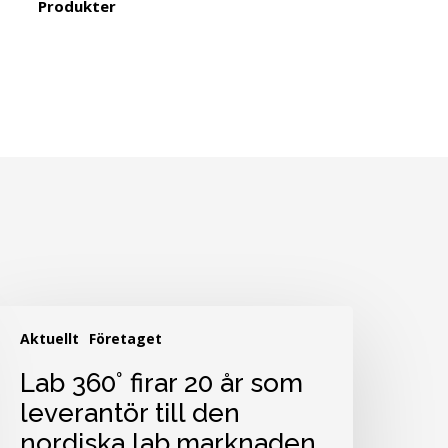
Produkter
ab
Aktuellt
Företaget
60°
irar
Lab 360° firar 20 år som
0
leverantör till den
r
nordiska lab.marknaden
om