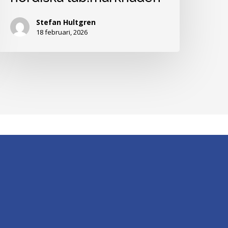
everantör
ll
Stefan Hultgren
18 februari, 2026
en
ordiska
ab.marknaden