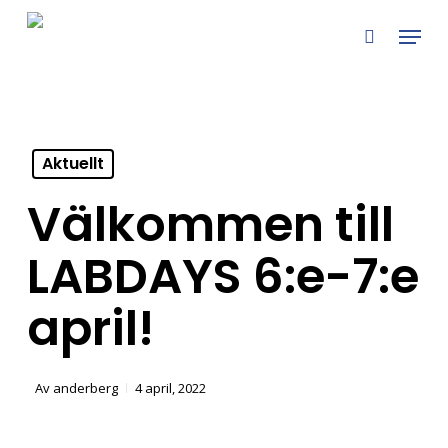
Skip
Menu
to
search
main
content
Aktuellt
Välkommen till
LABDAYS 6:e-7:e
april!
Av
anderberg
4 april, 2022