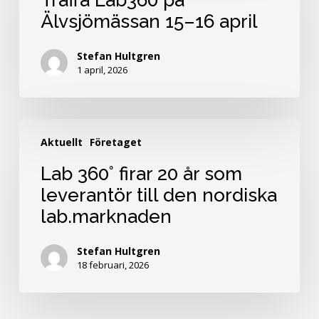
Träffa Lab360 på
Älvsjömässan
Älvsjömässan 15–16 april
15–
16
Stefan Hultgren
april
1 april, 2026
Lab
Aktuellt
Företaget
360°
firar
Lab 360° firar 20 år som
20
leverantör till den nordiska
år
lab.marknaden
som
leverantör
till
Stefan Hultgren
18 februari, 2026
den
nordiska
lab.marknaden