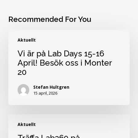
Recommended For You
Vi
Aktuellt
är
på
Vi är på Lab Days 15-16
Lab
April! Besök oss i Monter
Days
20
15-
16
April!
Stefan Hultgren
15 april, 2026
Besök
oss
i
Träffa
Monter
Aktuellt
Lab360
20
på