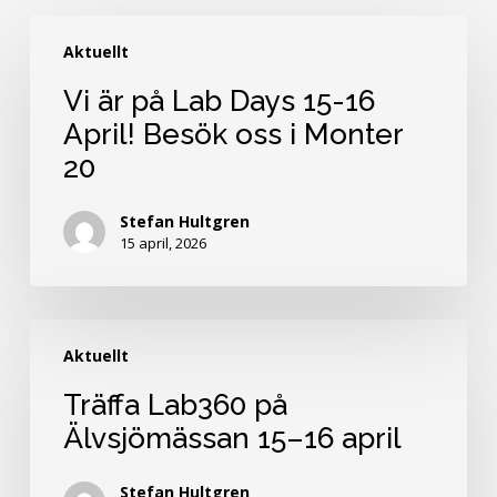
Vi
Aktuellt
är
på
Vi är på Lab Days 15-16
Lab
April! Besök oss i Monter
Days
20
15-
16
April!
Stefan Hultgren
15 april, 2026
Besök
oss
i
Träffa
Monter
Aktuellt
Lab360
20
på
Träffa Lab360 på
Älvsjömässan
Älvsjömässan 15–16 april
15–
16
Stefan Hultgren