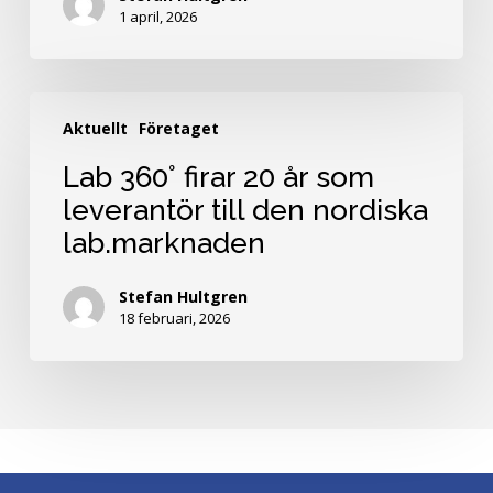
april
1 april, 2026
Lab
Aktuellt
Företaget
360°
firar
Lab 360° firar 20 år som
20
leverantör till den nordiska
år
lab.marknaden
som
leverantör
till
Stefan Hultgren
18 februari, 2026
den
nordiska
lab.marknaden