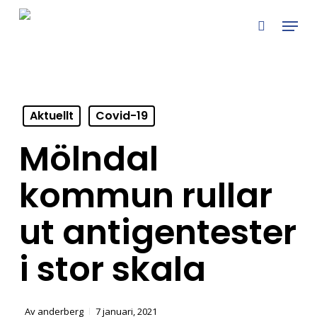
Skip
Menu
to
search
main
content
Aktuellt
Covid-19
Mölndal
kommun rullar
ut antigentester
i stor skala
Av
anderberg
7 januari, 2021