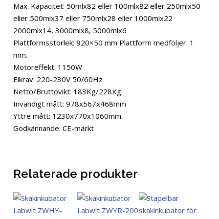
Max. Kapacitet: 50mlx82 eller 100mlx82 eller 250mlx50
eller 500mlx37 eller 750mlx28 eller 1000mlx22
2000mlx14, 3000mlx8, 5000mlx6
Plattformsstorlek: 920×50 mm Plattform medföljer: 1
mm.
Motoreffekt: 1150W
Elkrav: 220-230V 50/60Hz
Netto/Bruttovikt: 183Kg/228Kg
Invändigt mått: 978x567x468mm
Yttre mått: 1230x770x1060mm
Godkännande: CE-märkt
Relaterade produkter