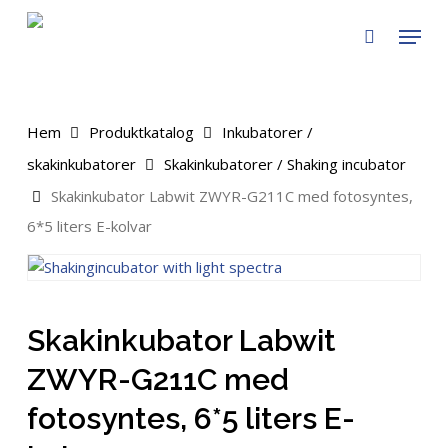
Skip
Menu
to
search
main
content
Hem
Produktkatalog
Inkubatorer /
skakinkubatorer
Skakinkubatorer / Shaking incubator
Skakinkubator Labwit ZWYR-G211C med fotosyntes,
6*5 liters E-kolvar
Skakinkubator Labwit
ZWYR-G211C med
fotosyntes, 6*5 liters E-