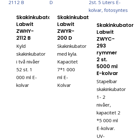
Skakinkubator
Skakinkubator
Labwit
Labwit
Skakinkubator
ZWHY-
ZWYR-
Labwit
2112 B
200 D
ZWYC-
293
Kyld
Skakinkubator
rymmer
skakinkubator
med kyla.
2 st.
i två nivåer
Kapacitet
5000 ml
52 st. 1
7*1 000
E-kolvar
000 ml E-
ml E-
Stapelbar
kolvar
Kolvar
skakinkubator
1- 2
nivåer,
kapacitet 2
*5 000 ml
E-kolvar.
UV-