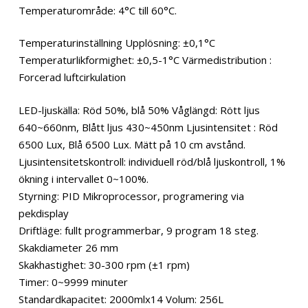
Temperaturområde: 4°C till 60°C.
Temperaturinställning Upplösning: ±0,1°C
Temperaturlikformighet: ±0,5-1°C Värmedistribution :
Forcerad luftcirkulation
LED-ljuskälla: Röd 50%, blå 50% Våglängd: Rött ljus
640~660nm, Blått ljus 430~450nm Ljusintensitet : Röd
6500 Lux, Blå 6500 Lux. Mätt på 10 cm avstånd.
Ljusintensitetskontroll: individuell röd/blå ljuskontroll, 1%
ökning i intervallet 0~100%.
Styrning: PID Mikroprocessor, programering via
pekdisplay
Driftläge: fullt programmerbar, 9 program 18 steg.
Skakdiameter 26 mm
Skakhastighet: 30-300 rpm (±1 rpm)
Timer: 0~9999 minuter
Standardkapacitet: 2000mlx14 Volum: 256L