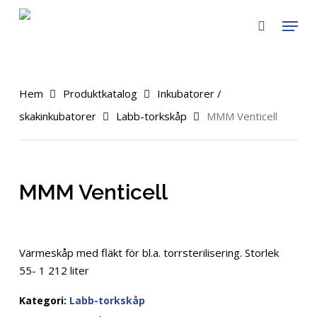
Skip
Menu
to
search
main
content
Hem
Produktkatalog
Inkubatorer /
skakinkubatorer
Labb-torkskåp
MMM Venticell
MMM Venticell
Värmeskåp med fläkt för bl.a. torrsterilisering. Storlek
55- 1 212 liter
Kategori:
Labb-torkskåp