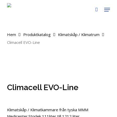
Skip
Menu
to
search
main
content
Hem
Produktkatalog
Klimatskåp / Klimatrum
Climacell EVO-Line
Climacell EVO-Line
Klimatskåp / Klimatkammare från tyska MMM
Medicenter.Storlek 111liter till 1212 liter