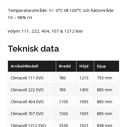
Temperaturområde: +/- 0°C till 100°C och fuktområde:
10 – 98% rH
Volym: 111, 222, 404, 707 & 1212 liter
Teknisk data
Artikel/Modell
Bredd
Höjd
Djup
Climacell 111 EVO
780
1215
755 mm
Climacell 222 EVO
789
1450
885 mm
Climacell 404 EVO
1100
1905
885 mm
Climacell 707 EVO
1500
1905
885 mm
Climacell 1212 EVO
2530
1921
898 mm