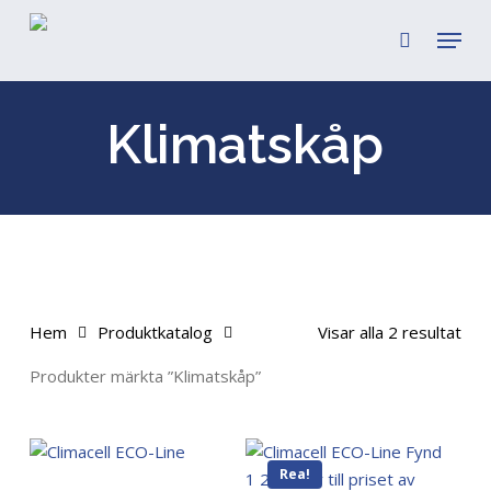
Skip
Menu
to
search
main
content
Klimatskåp
Hem
Produktkatalog
Visar alla 2 resultat
Produkter märkta ”Klimatskåp”
Rea!