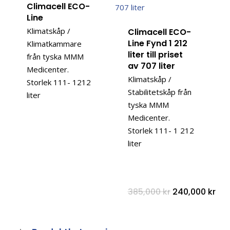
Climacell ECO-
Line
Klimatskåp /
Climacell ECO-
Line Fynd 1 212
Klimatkammare
liter till priset
från tyska MMM
av 707 liter
Medicenter.
Klimatskåp /
Storlek 111- 1212
Stabilitetskåp från
liter
tyska MMM
Medicenter.
Storlek 111- 1 212
liter
Det
Det
385,000
kr
240,000
kr
ursprungliga
nuv
priset
pri
var:
är:
385,000 kr.
240