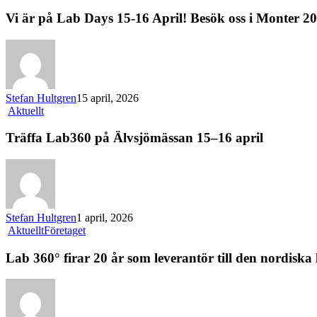
är
på
Vi är på Lab Days 15-16 April! Besök oss i Monter 20
Lab
Days
15-
16
April!
Besök
Stefan Hultgren
15 april, 2026
oss
Träffa
Aktuellt
i
Lab360
Monter
på
Träffa Lab360 på Älvsjömässan 15–16 april
20
Älvsjömässan
15–
16
april
Stefan Hultgren
1 april, 2026
Lab
Aktuellt
Företaget
360°
firar
Lab 360° firar 20 år som leverantör till den nordisk
20
år
som
leverantör