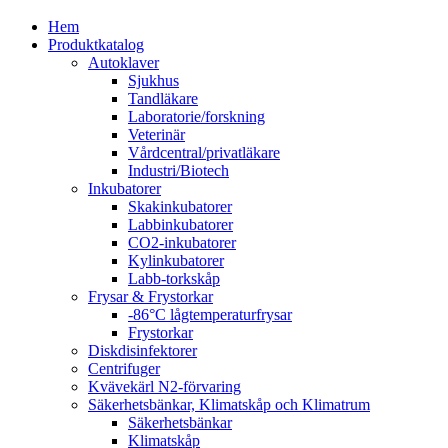
Close
Hem
Menu
Produktkatalog
Autoklaver
Sjukhus
Tandläkare
Laboratorie/forskning
Veterinär
Vårdcentral/privatläkare
Industri/Biotech
Inkubatorer
Skakinkubatorer
Labbinkubatorer
CO2-inkubatorer
Kylinkubatorer
Labb-torkskåp
Frysar & Frystorkar
-86°C lågtemperaturfrysar
Frystorkar
Diskdisinfektorer
Centrifuger
Kvävekärl N2-förvaring
Säkerhetsbänkar, Klimatskåp och Klimatrum
Säkerhetsbänkar
Klimatskåp