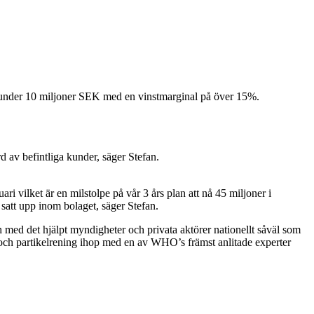
rax under 10 miljoner SEK med en vinstmarginal på över 15%.
 av befintliga kunder, säger Stefan.
i vilket är en milstolpe på vår 3 års plan att nå 45 miljoner i
 satt upp inom bolaget, säger Stefan.
med det hjälpt myndigheter och privata aktörer nationellt såväl som
-och partikelrening ihop med en av WHO’s främst anlitade experter