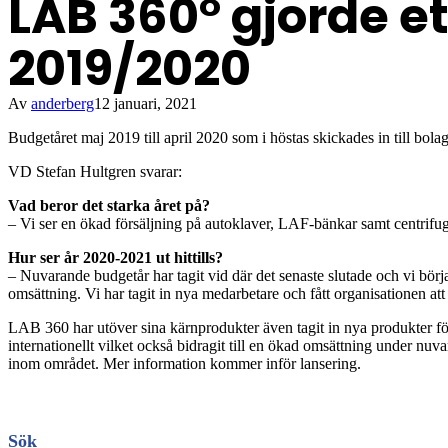
LAB 360° gjorde e
2019/2020
Av
anderberg
12 januari, 2021
Budgetåret maj 2019 till april 2020 som i höstas skickades in till bo
VD Stefan Hultgren svarar:
Vad beror det starka året på?
– Vi ser en ökad försäljning på autoklaver, LAF-bänkar samt centrifug
Hur ser år 2020-2021 ut hittills?
– Nuvarande budgetår har tagit vid där det senaste slutade och vi börja
omsättning. Vi har tagit in nya medarbetare och fått organisationen att
LAB 360 har utöver sina kärnprodukter även tagit in nya produkter fö
internationellt vilket också bidragit till en ökad omsättning under 
inom området. Mer information kommer inför lansering.
Sök