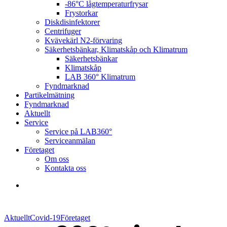
-86°C lågtemperaturfrysar
Frystorkar
Diskdisinfektorer
Centrifuger
Kvävekärl N2-förvaring
Säkerhetsbänkar, Klimatskåp och Klimatrum
Säkerhetsbänkar
Klimatskåp
LAB 360° Klimatrum
Fyndmarknad
Partikelmätning
Fyndmarknad
Aktuellt
Service
Service på LAB360°
Serviceanmälan
Företaget
Om oss
Kontakta oss
search
Aktuellt
Covid-19
Företaget