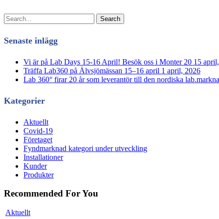
Search
Senaste inlägg
Vi är på Lab Days 15-16 April! Besök oss i Monter 20
15 april
Träffa Lab360 på Älvsjömässan 15–16 april
1 april, 2026
Lab 360° firar 20 år som leverantör till den nordiska lab.markn
Kategorier
Aktuellt
Covid-19
Företaget
Fyndmarknad
kategori under utveckling
Installationer
Kunder
Produkter
Recommended For You
Vi
Aktuellt