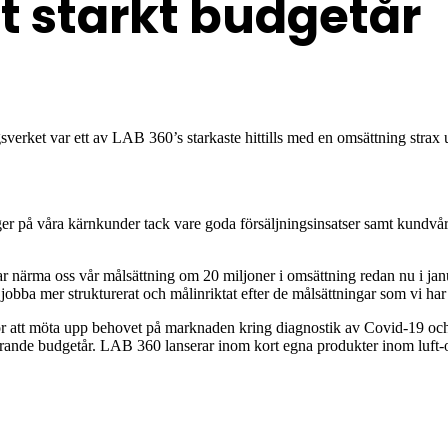
tt starkt budgetår
lagsverket var ett av LAB 360’s starkaste hittills med en omsättning st
er på våra kärnkunder tack vare goda försäljningsinsatser samt kundvård
r närma oss vår målsättning om 20 miljoner i omsättning redan nu i januar
 jobba mer strukturerat och målinriktat efter de målsättningar som vi har
r att möta upp behovet på marknaden kring diagnostik av Covid-19 och 
nuvarande budgetår. LAB 360 lanserar inom kort egna produkter inom luft