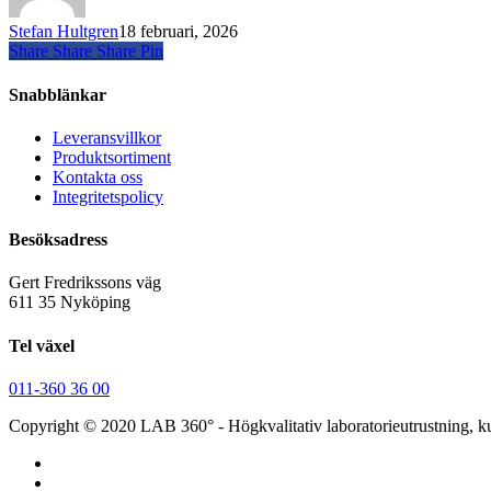
till
den
Stefan Hultgren
18 februari, 2026
nordiska
Share
Share
Share
Share
Pin
lab.marknaden
Snabblänkar
Leveransvillkor
Produktsortiment
Kontakta oss
Integritetspolicy
Besöksadress
Gert Fredrikssons väg
611 35 Nyköping
Tel växel
011-360 36 00
Copyright © 2020 LAB 360° - Högkvalitativ laboratorieutrustning, k
facebook
linkedin